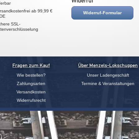
Widerruf
eferbar
rsandkostenfrei ab 99,99 €
Widerruf-Formular
 DE
chere SSL-
tenverschlüsselung
Fragen zum Kauf
Über Menzels-Lokschuppen
Wie bestellen?
Unser Ladengeschäft
Zahlungsarten
Termine & Veranstaltungen
Versandkosten
Widerrufsrecht