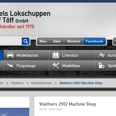
Neu
Sale
Marken
Facebook
Modellautos
Literatur
Auto
s
Flugzeuge
Modellbau
Spie
ler
Walthers
Modellbahnen
Walthers 2902 Machine Shop
Walthers 2902 Machine Shop
Art.Nr.:
0933-2902