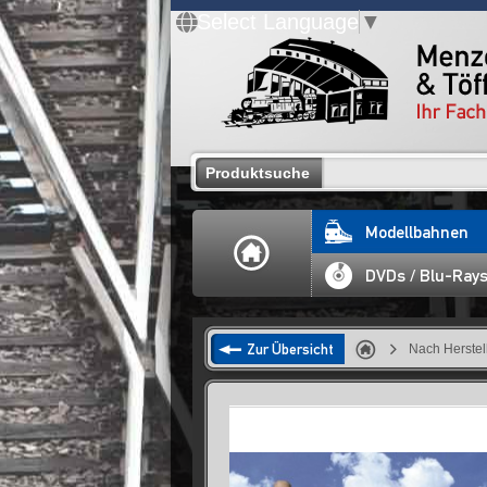
Select Language
▼
Produktsuche
Modellbahnen
DVDs / Blu-Ray
Zur Übersicht
Nach Herstel