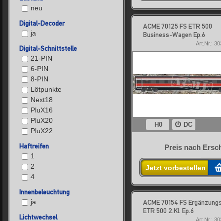
neu
Digital-Decoder
ACME 70125 FS ETR 500
ja
Business-Wagen Ep.6
Art.Nr.: 3
Digital-Schnittstelle
21-PIN
6-PIN
8-PIN
Lötpunkte
Next18
PluX16
PluX20
H0
DC
PluX22
Haftreifen
Preis nach Ersc
1
2
Jetzt vorbestellen
4
Innenbeleuchtung
ja
ACME 70154 FS Ergänzung
ETR 500 2.Kl. Ep.6
Lichtwechsel
Art.Nr.: 3