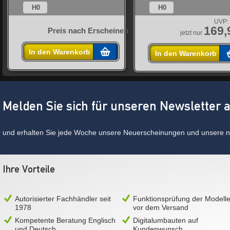
H0
H0
UVP:
169,
n
Preis nach Erscheinen
jetzt nur
In den Warenkorb
In den Warenkorb
Melden Sie sich für unseren Newsletter 
und erhalten Sie jede Woche unsere Neuerscheinungen und unsere ne
Ihre Vorteile
Autorisierter Fachhändler seit
Funktionsprüfung der Modell
1978
vor dem Versand
Kompetente Beratung Englisch
Digitalumbauten auf
und Deutsch
Kundenwunsch