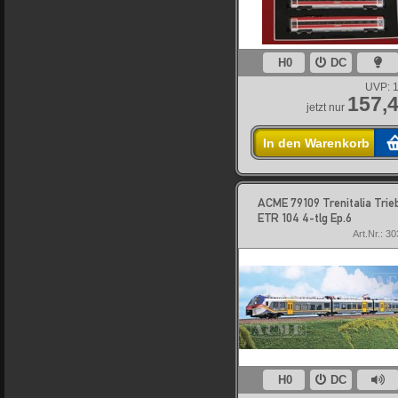
H0
DC
UVP:
1
157,4
jetzt nur
In den Warenkorb
ACME 79109 Trenitalia Trie
ETR 104 4-tlg Ep.6
Art.Nr.: 3
H0
DC