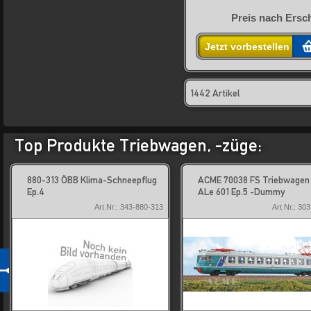
Preis nach Ersc
Jetzt vorbestellen
1442 Artikel
Top Produkte Triebwagen, -züge:
880-313 ÖBB Klima-Schneepflug
ACME 70038 FS Triebwagen 
Ep.4
ALe 601 Ep.5 -Dummy
Art.Nr.: 343-880-313
Art.Nr.: 30