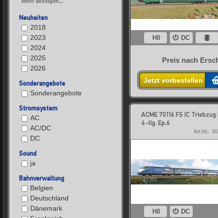
Mehr anzeigen...
Neuheiten
2018
2023
H0
DC
2024
2025
Preis nach Ersc
2026
Jetzt vorbestellen
Sonderangebote
Sonderangebote
Stromsystem
ACME 70116 FS IC Triebzug 
AC
4-tlg. Ep.6
AC/DC
Art.Nr.: 3
DC
Sound
ja
Bahnverwaltung
Belgien
Deutschland
Dänemark
H0
DC