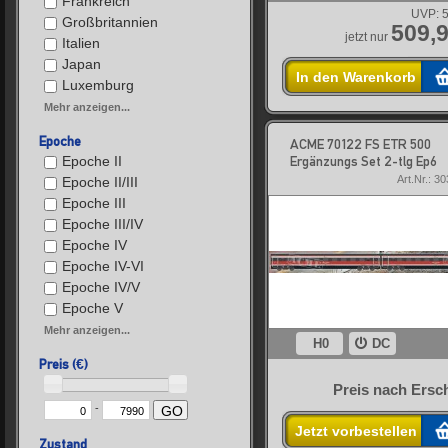
Frankreich
UVP:
5
Großbritannien
509,9
jetzt nur
Italien
Japan
In den Warenkorb
Luxemburg
Mehr anzeigen...
Epoche
ACME 70122 FS ETR 500
Epoche II
Ergänzungs Set 2-tlg Ep6
Art.Nr.: 3
Epoche II/III
Epoche III
Epoche III/IV
Epoche IV
Epoche IV-VI
Epoche IV/V
Epoche V
Mehr anzeigen...
H0
DC
Preis (€)
Preis nach Ersc
-
GO
Jetzt vorbestellen
Zustand