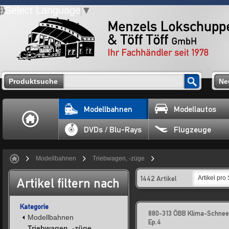
Select Language
▼
Produktsuche
Ne
Modellbahnen
Modellautos
DVDs / Blu-Rays
Flugzeuge
Modellbahnen
Triebwagen, -züge
1442 Artikel
Artikel pro 
Artikel filtern nach
Kategorie
880-313 ÖBB Klima-Schnee
Modellbahnen
Ep.4
Triebwagen, -züge