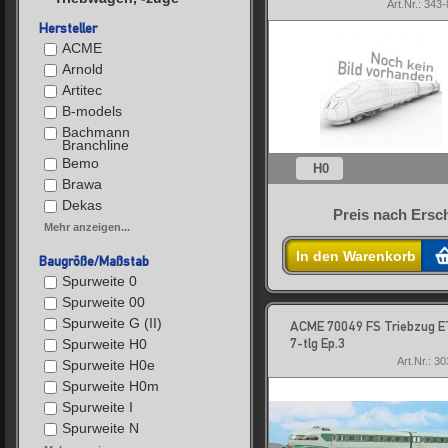
Art.Nr.: 343
Hersteller
ACME
Arnold
Artitec
B-models
Bachmann
Branchline
Bemo
H0
Brawa
Dekas
Preis nach Ersc
Mehr anzeigen...
In den Warenkorb
Baugröße/Maßstab
Spurweite 0
Spurweite 00
Spurweite G (II)
ACME 70049 FS Triebzug E
7-tlg Ep.3
Spurweite H0
Art.Nr.: 3
Spurweite H0e
Spurweite H0m
Spurweite I
Spurweite N