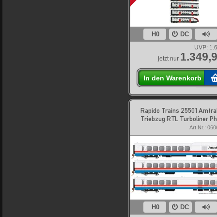
H0
DC
UVP:
1.
1.349,9
jetzt nur
In den Warenkorb
Rapido Trains 25501 Amtra
Triebzug RTL Turboliner P
Art.Nr.: 06
H0
DC