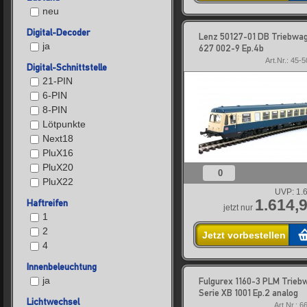
neu
Digital-Decoder
Lenz 50127-01 DB Triebwa
ja
627 002-9 Ep.4b
Art.Nr.: 45-
Digital-Schnittstelle
21-PIN
6-PIN
8-PIN
Lötpunkte
Next18
PluX16
PluX20
0
PluX22
UVP:
1.
1.614,9
Haftreifen
jetzt nur
1
2
Jetzt vorbestellen
4
Innenbeleuchtung
ja
Fulgurex 1160-3 PLM Trieb
Serie XB 1001 Ep.2 analog
Lichtwechsel
Art.Nr.: 6