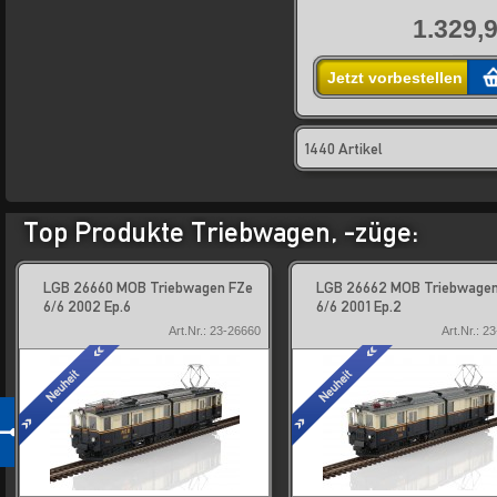
1.329,9
Jetzt vorbestellen
1440 Artikel
Top Produkte Triebwagen, -züge:
LGB 26660 MOB Triebwagen FZe
LGB 26662 MOB Triebwagen
6/6 2002 Ep.6
6/6 2001 Ep.2
Art.Nr.: 23-26660
Art.Nr.: 2