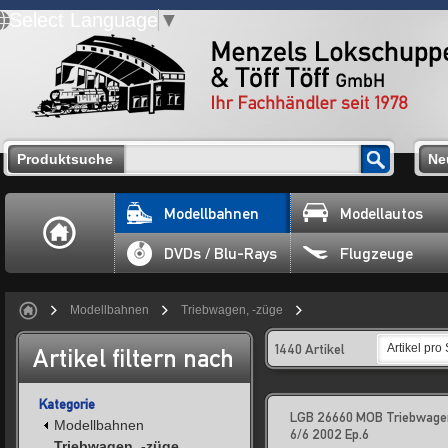
Select Language
▼
Produktsuche
Ne
Modellbahnen
Modellautos
DVDs / Blu-Rays
Flugzeuge
Modellbahnen
Triebwagen, -züge
1440 Artikel
Artikel pro 
Artikel filtern nach
Kategorie
LGB 26660 MOB Triebwage
Modellbahnen
6/6 2002 Ep.6
Triebwagen, -züge