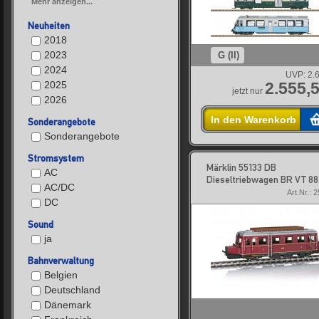
Mehr anzeigen...
Neuheiten
2018
2023
G (II)
2024
UVP:
2.
2025
2.555,5
jetzt nur
2026
In den Warenkorb
Sonderangebote
Sonderangebote
Stromsystem
Märklin 55133 DB
AC
Dieseltriebwagen BR VT 88.
AC/DC
Art.Nr.: 
DC
Sound
ja
Bahnverwaltung
Belgien
Deutschland
Dänemark