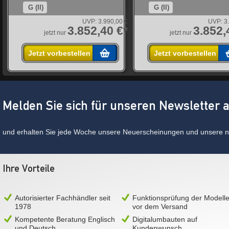
G (II)
G (II)
UVP:
3.990,00 €
UVP:
3
*
3.852,40 €*
3.852,
jetzt nur
jetzt nur
Jetzt vorbestellen
Jetzt vorbestellen
Melden Sie sich für unseren Newsletter 
und erhalten Sie jede Woche unsere Neuerscheinungen und unsere ne
Ihre Vorteile
Autorisierter Fachhändler seit
Funktionsprüfung der Modell
1978
vor dem Versand
Kompetente Beratung Englisch
Digitalumbauten auf
und Deutsch
Kundenwunsch