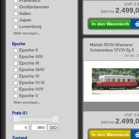
Frankreich
UVP:
2.
Großbritannien
2.499,0
jetzt nur
Italien
Japan
In den Warenkorb
Luxemburg
Mehr anzeigen...
Epoche
Märklin 55136 Wismarer
Epoche II
Schienenbus CFV3V Ep.5
Art.Nr.: 
Epoche II/III
Epoche III
Epoche III/IV
Epoche IV
Epoche IV-VI
Epoche IV/V
Epoche V
Mehr anzeigen...
Preis (€)
UVP:
2.
2.499,0
jetzt nur
-
GO
In den Warenkorb
Zustand