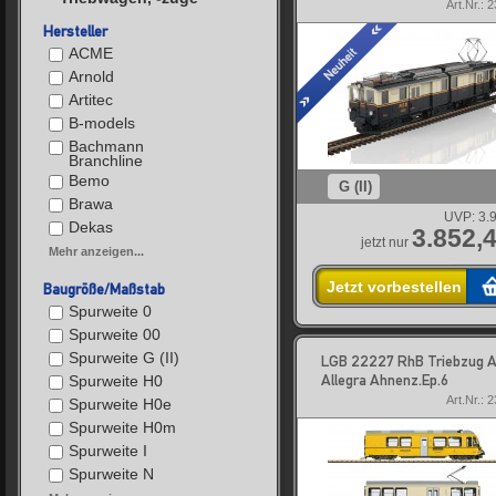
Art.Nr.: 
Hersteller
ACME
Arnold
Artitec
B-models
Bachmann
Branchline
Bemo
G (II)
Brawa
UVP:
3.
Dekas
3.852,4
jetzt nur
Mehr anzeigen...
Jetzt vorbestellen
Baugröße/Maßstab
Spurweite 0
Spurweite 00
Spurweite G (II)
LGB 22227 RhB Triebzug 
Allegra Ahnenz.Ep.6
Spurweite H0
Art.Nr.: 
Spurweite H0e
Spurweite H0m
Spurweite I
Spurweite N