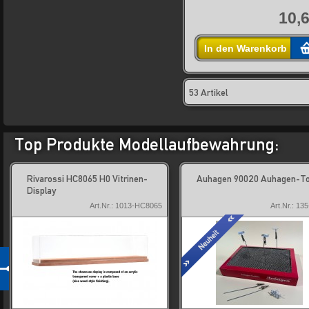
10,6
In den Warenkorb
53 Artikel
Top Produkte Modellaufbewahrung:
Rivarossi HC8065 H0 Vitrinen-
Auhagen 90020 Auhagen-To
Display
Art.Nr.: 1013-HC8065
Art.Nr.: 13