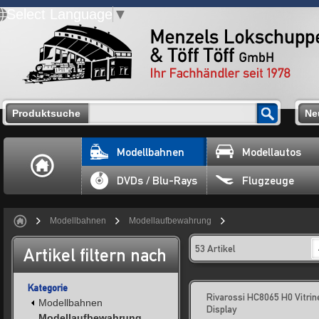
Select Language
▼
Produktsuche
Ne
Modellbahnen
Modellautos
DVDs / Blu-Rays
Flugzeuge
Modellbahnen
Modellaufbewahrung
53 Artikel
Artikel filtern nach
Kategorie
Rivarossi HC8065 H0 Vitrin
Modellbahnen
Display
Modellaufbewahrung