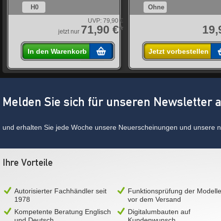
H0
Ohne
UVP:
79,90 €
*
71,90 €*
19,
jetzt nur
In den Warenkorb
Jetzt vorbestellen
Melden Sie sich für unseren Newsletter 
und erhalten Sie jede Woche unsere Neuerscheinungen und unsere ne
Ihre Vorteile
Autorisierter Fachhändler seit
Funktionsprüfung der Modell
1978
vor dem Versand
Kompetente Beratung Englisch
Digitalumbauten auf
und Deutsch
Kundenwunsch