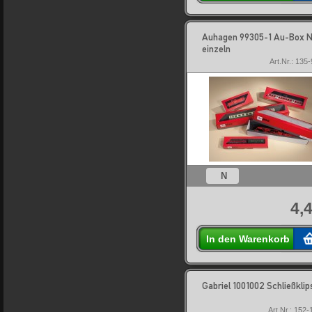
Auhagen 99305-1 Au-Box 
einzeln
Art.Nr.: 135
N
4,
In den Warenkorb
Gabriel 1001002 Schließklip
Art.Nr.: 152