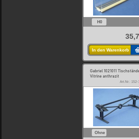
H0
35,7
In den Warenkorb
Gabriel 1021011 Tischstände
Vitrine anthrazit
Art.Nr.: 152
Ohne