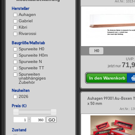
Art.Nr.: 101
Hersteller
Auhagen
Gabriel
Kibri
Rivarossi
Baugröße/Maßstab
Spurweite H0
H0
Spurweite H0m
UVP:
Spurweite N
71,9
jetzt nur
Spurweite TT
Spurweiten
In den Warenkorb
unabhängiges
Zubehör
Neuheiten
2026
Auhagen 99301 Au-Boxen 1
x 50 mm
Preis (€)
Art.Nr.: 1
-
GO
Zustand