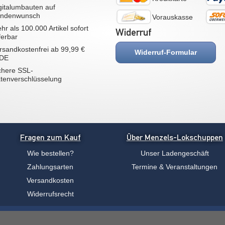
gitalumbauten auf
ndenwunsch
Vorauskasse
hr als 100.000 Artikel sofort
Widerruf
eferbar
rsandkostenfrei ab 99,99 €
Widerruf-Formular
 DE
chere SSL-
tenverschlüsselung
Fragen zum Kauf
Über Menzels-Lokschuppen
Wie bestellen?
Unser Ladengeschäft
Zahlungsarten
Termine & Veranstaltungen
Versandkosten
Widerrufsrecht