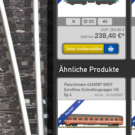
N
DC
UVP:
264,90 €
238,40 €*
jetzt nur
Jetzt vorbestellen
Ähnliche Produkte
Fleischmann 6260087 SNCF
Eurofima-Schnellzugwagen 1.Kl
Ep.4
Art.Nr.: 10-6260087