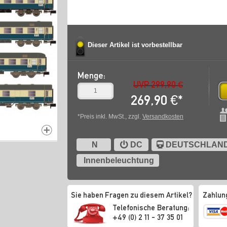
Dieser Artikel ist vorbestellbar
Menge:
UVP 299,90 €
269,90
€
*
*Preis inkl. MwSt., zzgl.
Versandkosten
N
DC
DEUTSCHLAN
Innenbeleuchtung
Sie haben Fragen zu diesem Artikel?
Zahlun
Telefonische Beratung:
+49 (0) 2 11 - 37 35 01