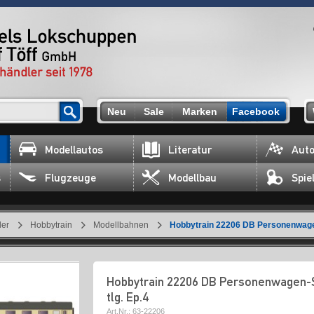
Neu
Sale
Marken
Facebook
Modellautos
Literatur
Auto
s
Flugzeuge
Modellbau
Spie
ler
Hobbytrain
Modellbahnen
Hobbytrain 22206 DB Personenwagen
Hobbytrain 22206 DB Personenwagen-
tlg. Ep.4
Art.Nr.:
63-22206