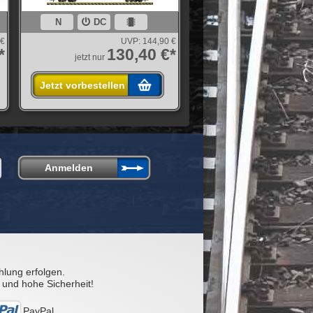
N
DC
 €
UVP:
144,90 €
*
130,40 €*
jetzt nur
Jetzt vorbestellen
hlung erfolgen.
 und hohe Sicherheit!
PayPal