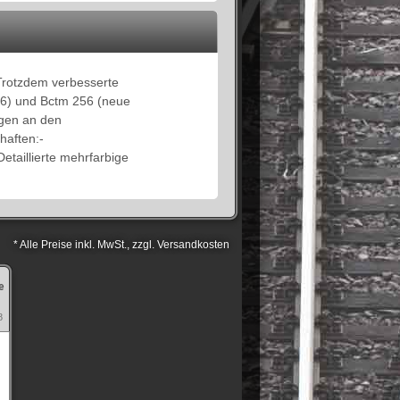
Trotzdem verbesserte
46) und Bctm 256 (neue
agen an den
haften:-
aillierte mehrfarbige
* Alle Preise inkl. MwSt., zzgl. Versandkosten
e
8