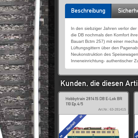
Beschreibung
Sicherh
In den siebziger Jahren verlor d
die DB nochmals den Komfort ihr
Bauart Bctm 257) mit einer mecha
Lüftungsgittern über den Pagenab
Neukonstruktion des Speisewagen
Inneneinrichtung- authentischer Z
Kunden, die diesen Arti
Hobbytrain 28141S DB E-Lok BR
110 Ep.4/5
Art.Nr.: 63-28141S