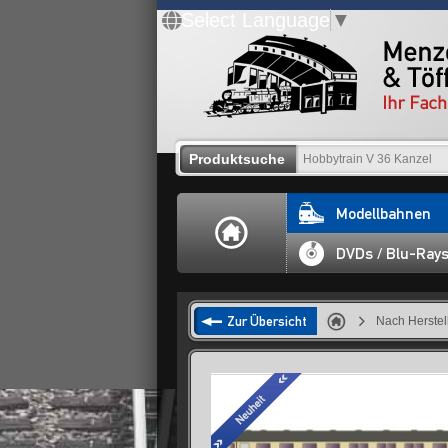
Select Language
▼
Produktsuche
Modellbahnen
DVDs / Blu-Ray
Zur Übersicht
Nach Herstel