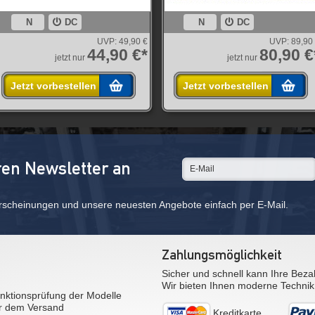
N
DC
N
DC
UVP:
49,90 €
UVP:
89,90
44,90 €*
80,90 €
jetzt nur
jetzt nur
Jetzt vorbestellen
Jetzt vorbestellen
ren Newsletter an
rscheinungen und unsere neuesten Angebote einfach per E-Mail.
Zahlungsmöglichkeit
Sicher und schnell kann Ihre Beza
Wir bieten Ihnen moderne Technik
nktionsprüfung der Modelle
r dem Versand
Kreditkarte