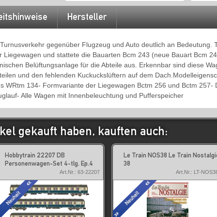
eitshinweise
Hersteller
er Turnusverkehr gegenüber Flugzeug und Auto deutlich an Bedeutung. 
er Liegewagen und stattete die Bauarten Bcm 243 (neue Bauart Bcm 2
nischen Belüftungsanlage für die Abteile aus. Erkennbar sind diese W
teilen und den fehlenden Kuckuckslüftern auf dem Dach.Modelleigensc
s WRtm 134- Formvariante der Liegewagen Bctm 256 und Bctm 257- Det
uglauf- Alle Wagen mit Innenbeleuchtung und Pufferspeicher
kel gekauft haben, kauften auch:
Hobbytrain 22207 DB
Le Train NOS38 Le Train Nostalgi
Personenwagen-Set 4-tlg. Ep.4
38
Art.Nr.: 63-22207
Art.Nr.: LT-NOS3