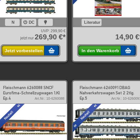
N
DC
Literatur
UVP:
299,90 €
269,90 €*
14,90 €
jetzt nur
Jetzt vorbestellen
In den Warenkorb
Fleischmann 6260088 SNCF
Fleischmann 6260091 DBAG
Eurofima-Schnellzugwagen 1.Kl
Nahverkehrswagen Set 2 2tlg.
Ep.4
Ep.5
Art.Nr.: 10-6260088
Art.Nr.: 10-626009