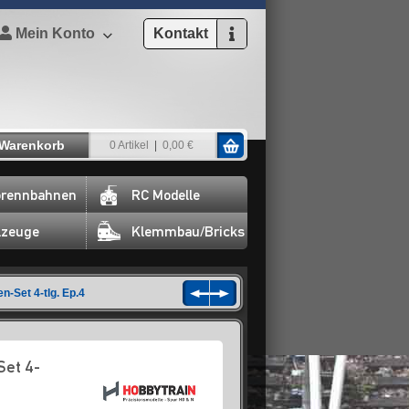
Mein Konto
Kontakt
Warenkorb
0 Artikel
0,00 €
rennbahnen
RC Modelle
lzeuge
Klemmbau/Bricks
-Set 4-tlg. Ep.4
Set 4-