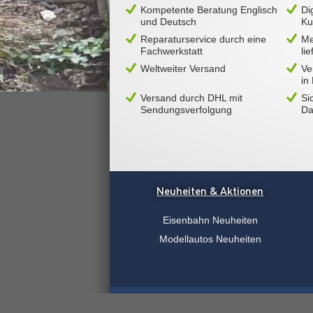
Kompetente Beratung Englisch
Di
und Deutsch
Ku
Reparaturservice durch eine
Me
Fachwerkstatt
li
Weltweiter Versand
Ve
in
Versand durch DHL mit
Si
Sendungsverfolgung
Da
Neuheiten & Aktionen
Eisenbahn Neuheiten
Modellautos Neuheiten