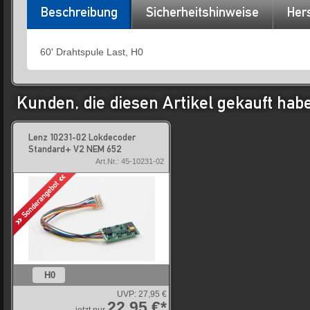
Beschreibung
Sicherheitshinweise
Hers
60' Drahtspule Last, H0
Kunden, die diesen Artikel gekauft hab
Lenz 10231-02 Lokdecoder
Standard+ V2 NEM 652
Art.Nr.: 45-10231-02
H0
UVP:
27,95 €
22,95 €*