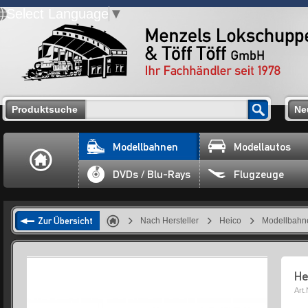
Select Language
▼
Produktsuche
Ne
Modellbahnen
Modellautos
DVDs / Blu-Rays
Flugzeuge
Zur Übersicht
Nach Hersteller
Heico
Modellbahn
He
Art.