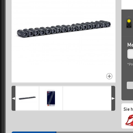
Me
*Pr
Sie 