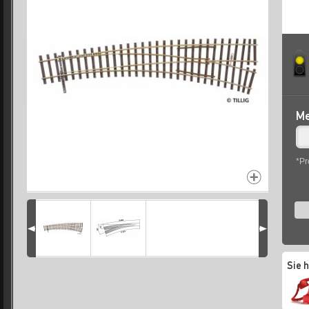
Me
*Pr
Sie 