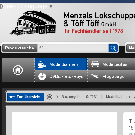
Select Language
▼
Produktsuche
Ne
Modellbahnen
Modellautos
DVDs / Blu-Rays
Flugzeuge
Zur Übersicht
Suchergebnis für "63"
Modellbahnen
Ti
15
Art.