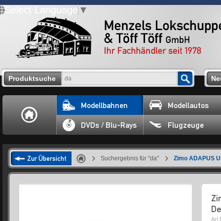
Select Language
▼
Produktsuche
Ne
Modellbahnen
Modellautos
DVDs / Blu-Rays
Flugzeuge
Zur Übersicht
Suchergebnis für "da"
Zimo ADAPUS US 
Zi
De
Art.