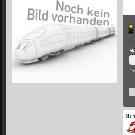
Me
*Pr
Sie 