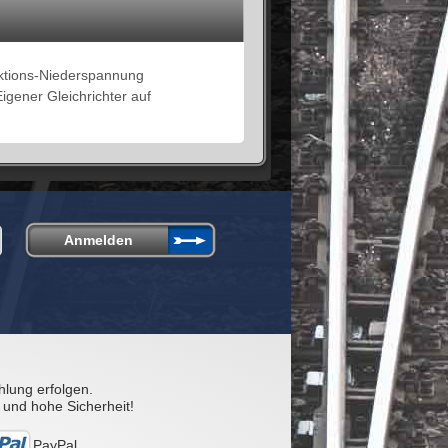
ktions-Niederspannung
gener Gleichrichter auf
hlung erfolgen.
 und hohe Sicherheit!
PayPal