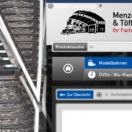
Select Language
▼
Produktsuche
Modellbahnen
DVDs / Blu-Ray
Zur Übersicht
Suchergebnis