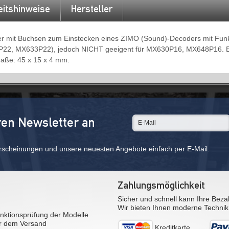
eitshinweise
Hersteller
der mit Buchsen zum Einstecken eines ZIMO (Sound)-Decoders mit Fun
45P22, MX633P22), jedoch NICHT geeigent für MX630P16, MX648P16. Ei
Maße: 45 x 15 x 4 mm.
ren Newsletter an
rscheinungen und unsere neuesten Angebote einfach per E-Mail.
Zahlungsmöglichkeit
Sicher und schnell kann Ihre Beza
Wir bieten Ihnen moderne Technik
nktionsprüfung der Modelle
r dem Versand
Kreditkarte