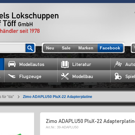
Neu
Sale
Marken
Facebook
Modellautos
Literatur
Auto
s
Flugzeuge
Modellbau
Spie
 für "da"
Zimo ADAPLU50 PluX-22 Adapterplatine
Zimo ADAPLU50 PluX-22 Adapterplatin
Art.Nr.:
39-ADAPLU50