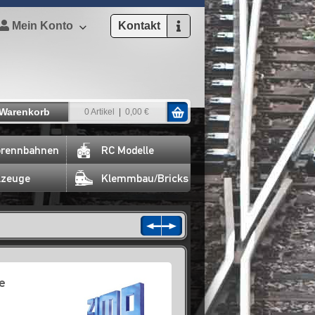
Mein Konto
Kontakt
Warenkorb
0 Artikel
0,00 €
rennbahnen
RC Modelle
lzeuge
Klemmbau/Bricks
e