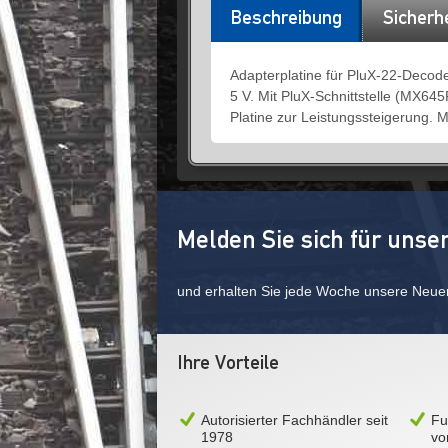
Beschreibung
Sicherh
Adapterplatine für PluX-22-Deco
5 V. Mit PluX-Schnittstelle (MX6
Platine zur Leistungssteigerung. 
Melden Sie sich für unse
und erhalten Sie jede Woche unsere Neue
Ihre Vorteile
Autorisierter Fachhändler seit
Fu
1978
vo