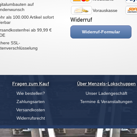
gitalumbauten auf
ndenwunsch
Vorauskasse
hr als 100.000 Artikel sofort
Widerruf
eferbar
rsandkostenfrei ab 99,99 €
Widerruf-Formular
 DE
chere SSL-
tenverschlüsselung
Fragen zum Kauf
Über Menzels-Lokschuppen
Wie bestellen?
Unser Ladengeschäft
Zahlungsarten
Termine & Veranstaltungen
Versandkosten
Widerrufsrecht