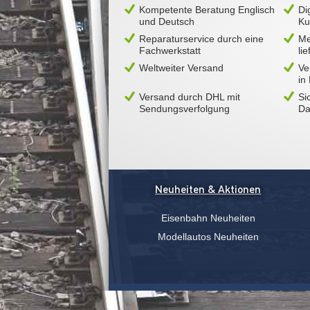
Kompetente Beratung Englisch
Di
und Deutsch
Ku
Reparaturservice durch eine
Me
Fachwerkstatt
li
Weltweiter Versand
Ve
in
Versand durch DHL mit
Si
Sendungsverfolgung
Da
Neuheiten & Aktionen
Eisenbahn Neuheiten
Modellautos Neuheiten