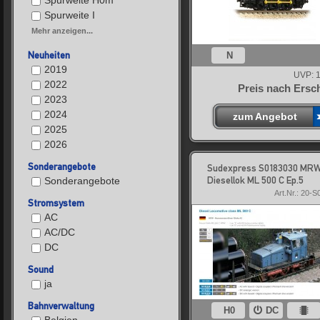
Spurweite H0m
Spurweite I
Mehr anzeigen...
Neuheiten
N
2019
UVP:
1
2022
Preis nach Ersc
2023
2024
zum Angebot
2025
2026
Sonderangebote
Sudexpress S0183030 MR
Diesellok ML 500 C Ep.5
Sonderangebote
Art.Nr.: 20-
Stromsystem
AC
AC/DC
DC
Sound
ja
Bahnverwaltung
H0
DC