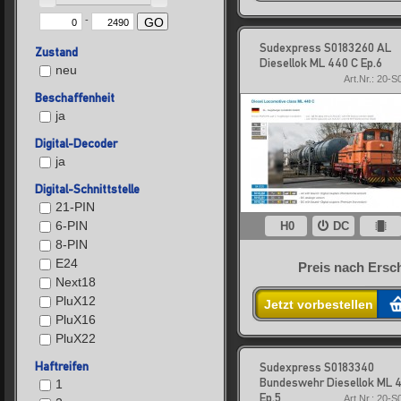
-
GO
Sudexpress S0183260 AL
Zustand
Diesellok ML 440 C Ep.6
neu
Art.Nr.: 20-
Beschaffenheit
ja
Digital-Decoder
ja
Digital-Schnittstelle
21-PIN
6-PIN
H0
DC
8-PIN
E24
Preis nach Ersc
Next18
PluX12
Jetzt vorbestellen
PluX16
PluX22
Haftreifen
Sudexpress S0183340
Bundeswehr Diesellok ML 
1
Ep.5
Art.Nr.: 20-