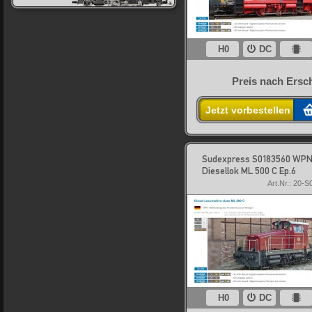
H0
DC
Preis nach Ersc
Jetzt vorbestellen
Sudexpress S0183560 WP
Diesellok ML 500 C Ep.6
Art.Nr.: 20-
H0
DC