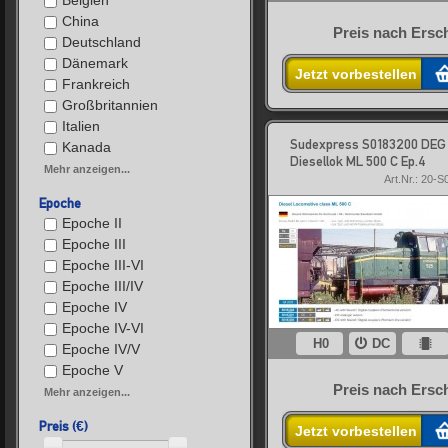
Belgien
China
Preis nach Ersc
Deutschland
Dänemark
Jetzt vorbestellen
Frankreich
Großbritannien
Italien
Sudexpress S0183200 DEG
Kanada
Diesellok ML 500 C Ep.4
Mehr anzeigen...
Art.Nr.: 20-
Epoche
Epoche II
Epoche III
Epoche III-VI
Epoche III/IV
Epoche IV
Epoche IV-VI
H0
DC
Epoche IV/V
Epoche V
Preis nach Ersc
Mehr anzeigen...
Preis (€)
Jetzt vorbestellen