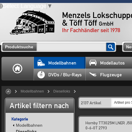
Select Language
▼
Produktsuche
Ne
Modellbahnen
Modellautos
DVDs / Blu-Rays
Flugzeuge
Modellbahnen
Dieselloks
2137 Artikel
Artikel pro 
Artikel filtern nach
Kategorie
Hornby TT3025M LNER J50
Modellbahnen
0-6-0T 2793
Dieselloks