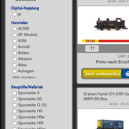
Art.Nr.: 1015
Digital-Kupplung
ja
Hersteller
ACME
AF Models
ASM
Arnold
TT
Artitec
UVP:
1
Athearn
Preis nach Ersc
Atlas
Auhagen
Jetzt vorbestellen
Mehr anzeigen...
Baugröße/Maßstab
Spurweite 0
Graham Farish 371-015F Cl
08895 BR Blue
Spurweite 00
Art.Nr.: 155-
Spurweite G (II)
Spurweite H0
Spurweite H0e
Spurweite H0f