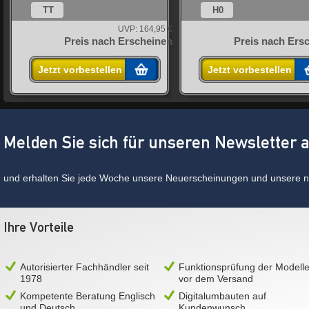
TT
H0
UVP:
164,95 €
n
Preis nach Erscheinen
Preis nach Ers
Jetzt vorbestellen
Jetzt vorbestellen
Melden Sie sich für unseren Newsletter 
und erhalten Sie jede Woche unsere Neuerscheinungen und unsere ne
Ihre Vorteile
Autorisierter Fachhändler seit
Funktionsprüfung der Modell
1978
vor dem Versand
Kompetente Beratung Englisch
Digitalumbauten auf
und Deutsch
Kundenwunsch