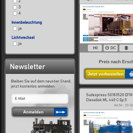
2
3
4
Innenbeleuchtung
ja
Lichtwechsel
ja
H0
DC
Preis nach Ersc
Newsletter
Jetzt vorbestellen
Bleiben Sie auf dem neusten Stand,
jetzt kostenlos anmelden:
Sudexpress S0183520 EFW
Diesellok ML 440 C Ep.5
Art.Nr.: 20-