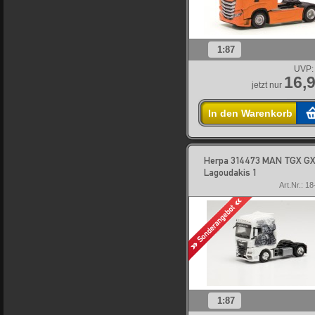
1:87
UVP:
16,9
jetzt nur
In den Warenkorb
Herpa 314473 MAN TGX G
Lagoudakis 1
Art.Nr.: 1
1:87