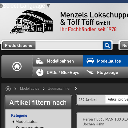
Select Language
▼
Produktsuche
Ne
Modellbahnen
Modellautos
DVDs / Blu-Rays
Flugzeuge
Modellautos
Zugmaschinen
239 Artikel
Artikel pro Se
Artikel filtern nach
Kategorie
Herpa 110563 MAN TGX XL
Modellautos
Jochen Hahn
Zugmaschinen