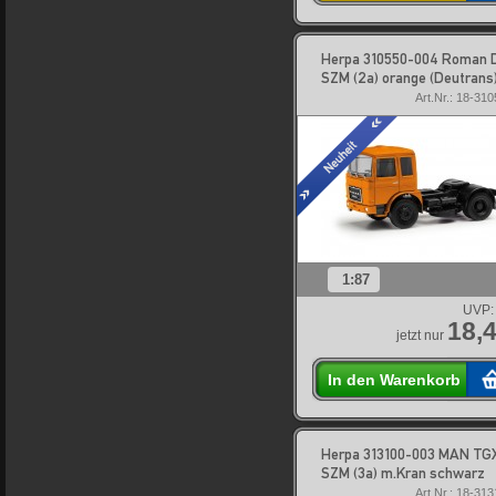
Herpa 310550-004 Roman D
SZM (2a) orange (Deutrans
Art.Nr.: 18-31
1:87
UVP:
18,4
jetzt nur
In den Warenkorb
Herpa 313100-003 MAN TG
SZM (3a) m.Kran schwarz
Art.Nr.: 18-31