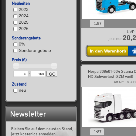
Neuheiten
2023
2024
2025
1:87
2026
UVP:
20,2
Sonderangebote
jetzt nur
0%
Sonderangebote
In den Warenkorb
Preis (€)
Herpa 308601-004 Scania 
-
GO
HD Schwerlast-SZM weiß
Art.Nr.: 18-30
Zustand
neu
Newsletter
Bleiben Sie auf dem neusten Stand,
1:87
jetzt kostenlos anmelden: