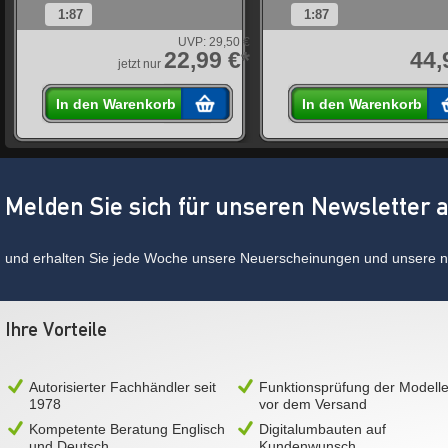
1:87
1:87
€
UVP:
29,50 €
*
22,99 €*
44,
jetzt nur
In den Warenkorb
In den Warenkorb
Melden Sie sich für unseren Newsletter 
und erhalten Sie jede Woche unsere Neuerscheinungen und unsere ne
Ihre Vorteile
Autorisierter Fachhändler seit
Funktionsprüfung der Modell
1978
vor dem Versand
Kompetente Beratung Englisch
Digitalumbauten auf
und Deutsch
Kundenwunsch