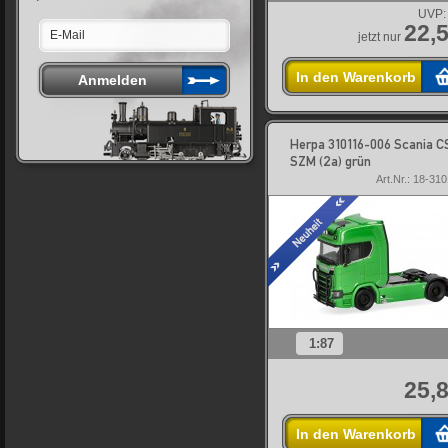
UVP:
22,5
jetzt nur
In den Warenkorb
Herpa 310116-006 Scania 
SZM (2a) grün
Art.Nr.: 18-31
1:87
25,8
In den Warenkorb