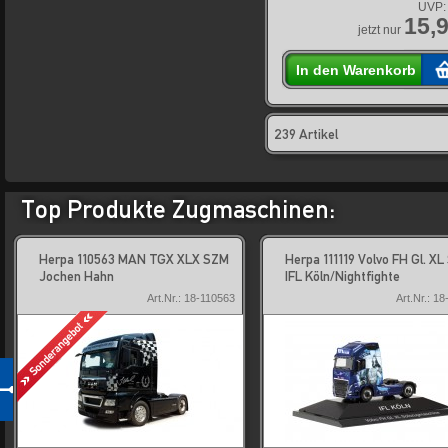
UVP:
15,9
jetzt nur
In den Warenkorb
239 Artikel
Top Produkte Zugmaschinen:
Herpa 110563 MAN TGX XLX SZM
Herpa 111119 Volvo FH Gl. X
Jochen Hahn
IFL Köln/Nightfighte
Art.Nr.: 18-110563
Art.Nr.: 18