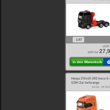
1:87
UVP:
27,9
jetzt nur
In den Warenkorb
Herpa 313445-003 Iveco S
SZM (2a) tieforange
Art.Nr.: 18-31