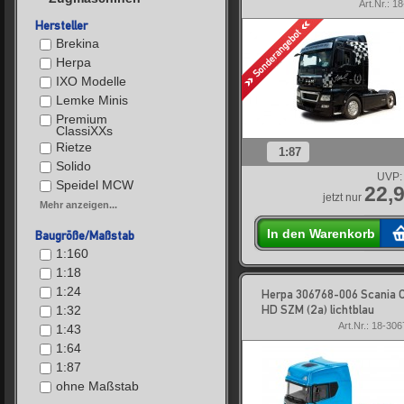
Art.Nr.: 1
Hersteller
Brekina
Herpa
IXO Modelle
Lemke Minis
Premium
ClassiXXs
Rietze
1:87
Solido
UVP:
Speidel MCW
22,9
jetzt nur
Mehr anzeigen...
In den Warenkorb
Baugröße/Maßstab
1:160
1:18
1:24
Herpa 306768-006 Scania 
HD SZM (2a) lichtblau
1:32
Art.Nr.: 18-30
1:43
1:64
1:87
ohne Maßstab