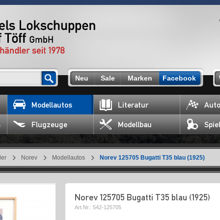
Neu
Sale
Marken
Facebook
Modellautos
Literatur
Auto
s
Flugzeuge
Modellbau
Spie
ler
Norev
Modellautos
Norev 125705 Bugatti T35 blau (1925)
Norev 125705 Bugatti T35 blau (1925)
Art.Nr.:
542-125705