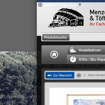
Select Language
▼
Produktsuche
Modellbahnen
DVDs / Blu-Ray
Zur Übersicht
Nach Herstel