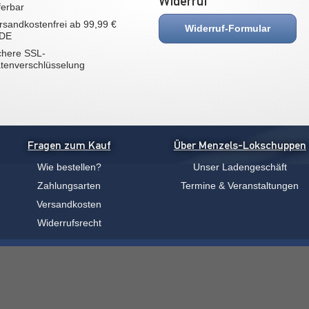
Widerruf
eferbar
rsandkostenfrei ab 99,99 €
Widerruf-Formular
 DE
chere SSL-
tenverschlüsselung
Fragen zum Kauf
Über Menzels-Lokschuppen
Wie bestellen?
Unser Ladengeschäft
Zahlungsarten
Termine & Veranstaltungen
Versandkosten
Widerrufsrecht