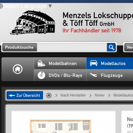
Select Language
▼
Produktsuche
Ne
Modellbahnen
Modellautos
DVDs / Blu-Rays
Flugzeuge
Zur Übersicht
Nach Hersteller
Norev
Modellauto
No
(1
Art.