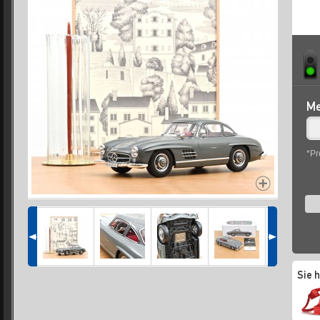
Me
*Pr
Sie 