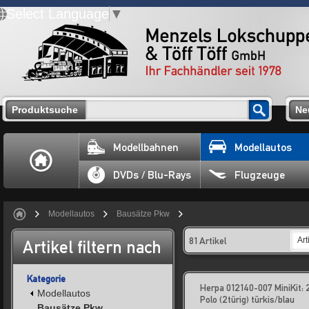
Select Language
▼
Produktsuche
Ne
Modellbahnen
Modellautos
DVDs / Blu-Rays
Flugzeuge
Modellautos
Bausätze Pkw
81 Artikel
Art
Artikel filtern nach
Kategorie
Herpa 012140-007 MiniKit:
Modellautos
Polo (2türig) türkis/blau
Bausätze Pkw