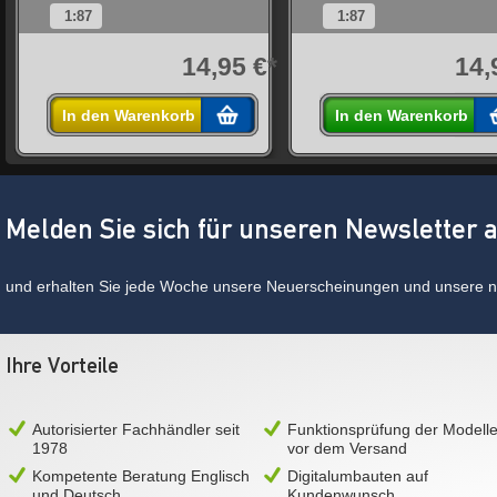
1:87
1:87
*
14,95 €*
14,
In den Warenkorb
In den Warenkorb
Melden Sie sich für unseren Newsletter 
und erhalten Sie jede Woche unsere Neuerscheinungen und unsere ne
Ihre Vorteile
Autorisierter Fachhändler seit
Funktionsprüfung der Modell
1978
vor dem Versand
Kompetente Beratung Englisch
Digitalumbauten auf
und Deutsch
Kundenwunsch