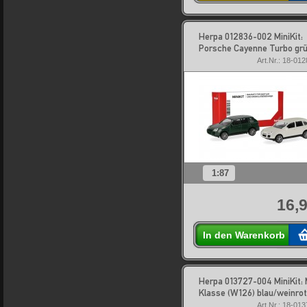
Herpa 012836-002 MiniKit:
Porsche Cayenne Turbo gr
Art.Nr.: 18-01
1:87
16,9
In den Warenkorb
Herpa 013727-004 MiniKit:
Klasse (W126) blau/weinrot
Art.Nr.: 18-01