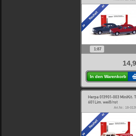
1:87
14,9
In den Warenkorb
Herpa 013901-003 MiniKit: 
601 Lim. weiß/rot
Art.Nr.: 18-01