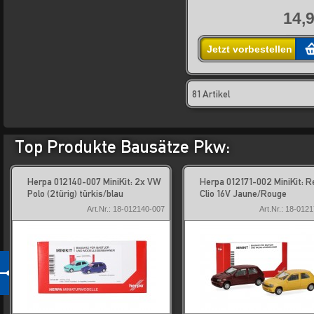
14,9
Jetzt vorbestellen
81 Artikel
Top Produkte Bausätze Pkw:
Herpa 012140-007 MiniKit: 2x VW
Herpa 012171-002 MiniKit: R
Polo (2türig) türkis/blau
Clio 16V Jaune/Rouge
Art.Nr.: 18-012140-007
Art.Nr.: 18-012