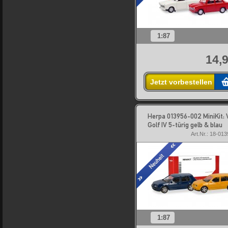
1:87
14,9
Jetzt vorbestellen
Herpa 013956-002 MiniKit:
Golf IV 5-türig gelb & blau
Art.Nr.: 18-01
1:87