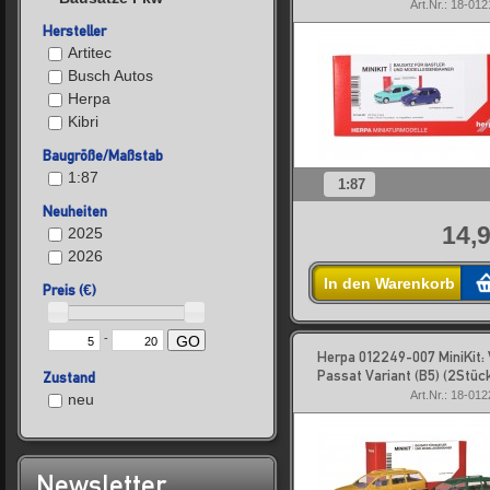
Art.Nr.: 18-01
Hersteller
Artitec
Busch Autos
Herpa
Kibri
Baugröße/Maßstab
1:87
1:87
Neuheiten
14,9
2025
2026
In den Warenkorb
Preis (€)
-
GO
Herpa 012249-007 MiniKit:
Passat Variant (B5) (2Stüc
Zustand
Art.Nr.: 18-01
neu
Newsletter