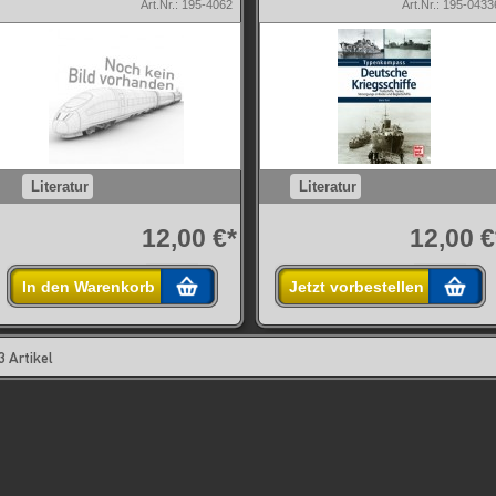
Art.Nr.: 195-4062
Art.Nr.: 195-0433
Literatur
Literatur
12,00 €*
12,00 €
In den Warenkorb
Jetzt vorbestellen
3 Artikel