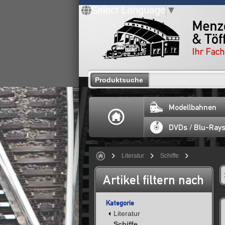
Select Language
▼
Produktsuche
Modellbahnen
DVDs / Blu-Ray
Literatur
Schiffe
Artikel filtern nach
Kategorie
Literatur
Schiffe