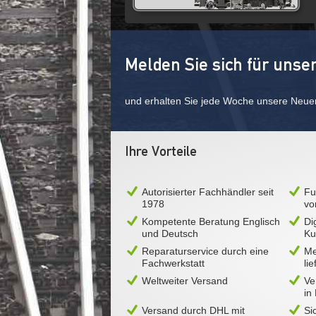
Melden Sie sich für unse
und erhalten Sie jede Woche unsere Neue
Ihre Vorteile
Autorisierter Fachhändler seit
Fu
1978
vo
Kompetente Beratung Englisch
Di
und Deutsch
Ku
Reparaturservice durch eine
Me
Fachwerkstatt
li
Weltweiter Versand
Ve
in
Versand durch DHL mit
Si