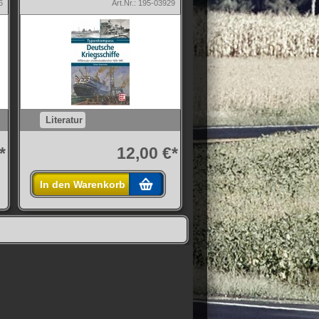
6
Art.Nr.: 195-03929
Literatur
*
12,00 €*
In den Warenkorb