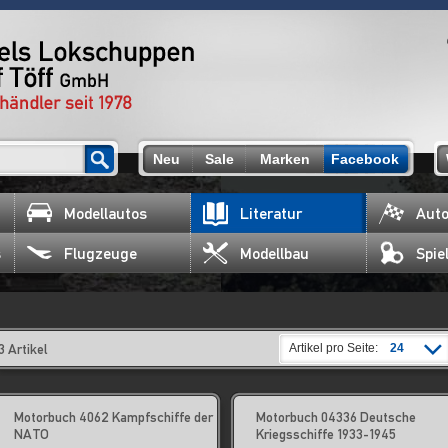
Neu
Sale
Marken
Facebook
Modellautos
Literatur
Auto
s
Flugzeuge
Modellbau
Spie
3 Artikel
Artikel pro Seite:
24
Motorbuch 4062 Kampfschiffe der
Motorbuch 04336 Deutsche
NATO
Kriegsschiffe 1933-1945