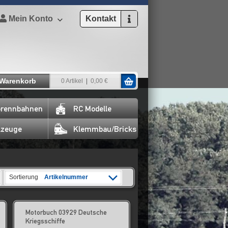
Mein Konto
Kontakt
Warenkorb
0 Artikel
0,00 €
rennbahnen
RC Modelle
lzeuge
Klemmbau/Bricks
Sortierung
Artikelnummer
Motorbuch 03929 Deutsche
Kriegsschiffe