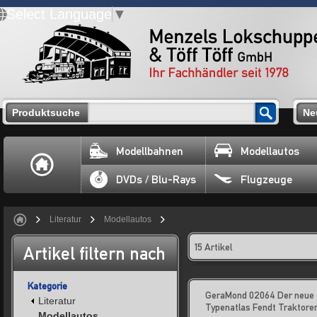
Select Language
▼
Produktsuche
Ne
Modellbahnen
Modellautos
DVDs / Blu-Rays
Flugzeuge
Literatur
Modellautos
15 Artikel
Artikel filtern nach
Kategorie
GeraMond 02064 Der neue
Literatur
Typenatlas Fendt Traktore
Modellautos