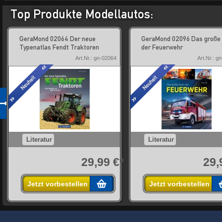
Top Produkte Modellautos:
GeraMond 02064 Der neue
GeraMond 02096 Das große
Typenatlas Fendt Traktoren
der Feuerwehr
Art.Nr.: gn-02064
Art.Nr.: g
Literatur
Literatur
*
29,99 €*
29,
Jetzt vorbestellen
Jetzt vorbestellen