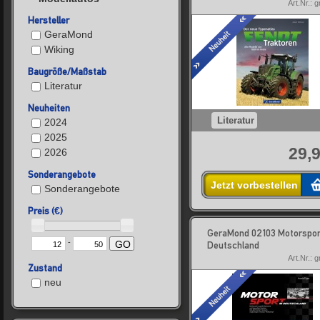
Art.Nr.: 
Hersteller
GeraMond
Wiking
Baugröße/Maßstab
Literatur
Neuheiten
Literatur
2024
2025
29,9
2026
Sonderangebote
Jetzt vorbestellen
Sonderangebote
Preis (€)
GeraMond 02103 Motorspor
-
GO
Deutschland
Art.Nr.: 
Zustand
neu