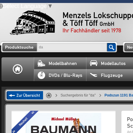
Select Language
▼
Produktsuche
Ne
Modellbahnen
Modellautos
DVDs / Blu-Rays
Flugzeuge
Zur Übersicht
Suchergebnis für "da"
Podszun 1191 Ba
Po
Sc
Art.