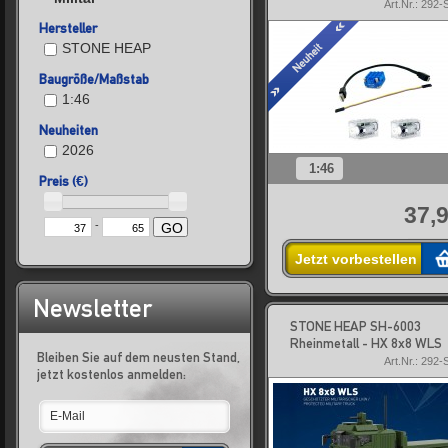
Art.Nr.: 292
Hersteller
STONE HEAP
Baugröße/Maßstab
1:46
Neuheiten
2026
1:46
Preis (€)
37,9
-
GO
Jetzt vorbestellen
Newsletter
STONE HEAP SH-6003
Rheinmetall - HX 8x8 WLS
Bleiben Sie auf dem neusten Stand,
Art.Nr.: 292
jetzt kostenlos anmelden: