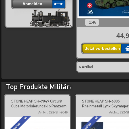
1:46
44,9
Jetzt vorbestellen
6 Artikel
Top Produkte Militär:
STONE HEAP SH-9049 Circurit
STONE HEAP SH-6005
Cube Motorisierungskit-Panzerm
Rheinmetall Lynx Skyranger
Art.Nr.: 292-SH-9049
Art.Nr.: 292-