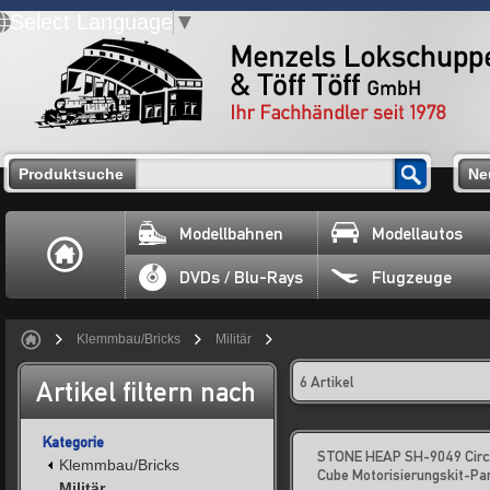
Select Language
▼
Produktsuche
Ne
Modellbahnen
Modellautos
DVDs / Blu-Rays
Flugzeuge
Klemmbau/Bricks
Militär
6 Artikel
Artikel filtern nach
Kategorie
STONE HEAP SH-9049 Circ
Klemmbau/Bricks
Cube Motorisierungskit-P
Militär