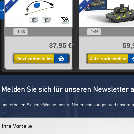
1:46
1:46
*
37,95 €*
59,
Jetzt vorbestellen
Jetzt vorbestellen
Melden Sie sich für unseren Newsletter 
und erhalten Sie jede Woche unsere Neuerscheinungen und unsere ne
Ihre Vorteile