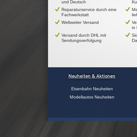
und Deutsch
Ku
Reparaturservice durch eine
Me
Fachwerkstatt
li
Weltweiter Versand
Ve
in
Versand durch DHL mit
Si
Sendungsverfolgung
Da
Neuheiten & Aktionen
Eisenbahn Neuheiten
Modellautos Neuheiten