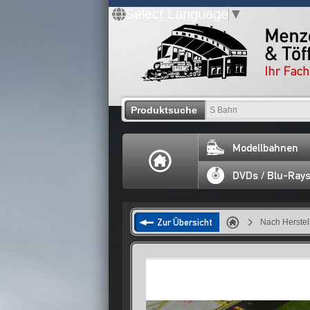
Select Language
▼
Produktsuche
Modellbahnen
DVDs / Blu-Ray
Zur Übersicht
Nach Herstel