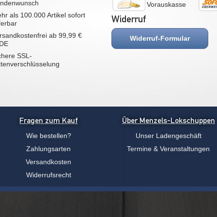
ndenwunsch
Vorauskasse
hr als 100.000 Artikel sofort
Widerruf
eferbar
rsandkostenfrei ab 99,99 €
Widerruf-Formular
 DE
chere SSL-
tenverschlüsselung
Fragen zum Kauf
Über Menzels-Lokschuppen
Wie bestellen?
Unser Ladengeschäft
Zahlungsarten
Termine & Veranstaltungen
Versandkosten
Widerrufsrecht