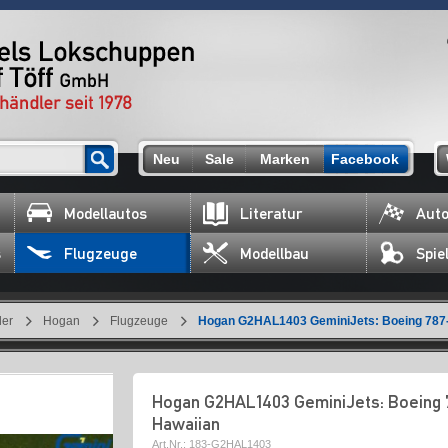
Neu
Sale
Marken
Facebook
Modellautos
Literatur
Auto
s
Flugzeuge
Modellbau
Spie
ler
Hogan
Flugzeuge
Hogan G2HAL1403 GeminiJets: Boeing 787-
Hogan G2HAL1403 GeminiJets: Boeing 
Hawaiian
Art.Nr.:
183-G2HAL1403