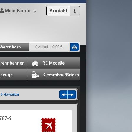
Mein Konto
Kontakt
Warenkorb
0 Artikel
0,00 €
rennbahnen
RC Modelle
lzeuge
Klemmbau/Bricks
9 Hawaiian
787-9