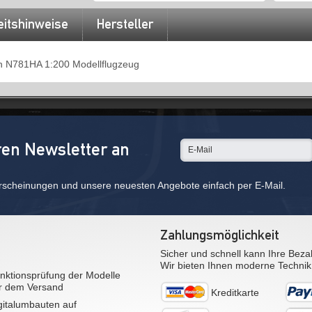
eitshinweise
Hersteller
n N781HA 1:200 Modellflugzeug
ren Newsletter an
rscheinungen und unsere neuesten Angebote einfach per E-Mail.
Zahlungsmöglichkeit
Sicher und schnell kann Ihre Beza
Wir bieten Ihnen moderne Technik
nktionsprüfung der Modelle
r dem Versand
Kreditkarte
gitalumbauten auf