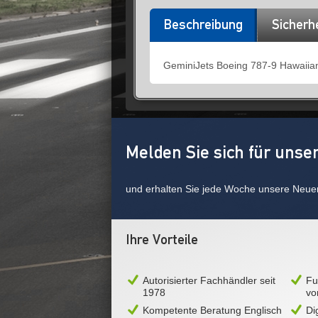
Beschreibung
Sicherh
GeminiJets Boeing 787-9 Hawaiia
Melden Sie sich für unse
und erhalten Sie jede Woche unsere Neue
Ihre Vorteile
Autorisierter Fachhändler seit
Fu
1978
vo
Kompetente Beratung Englisch
Di