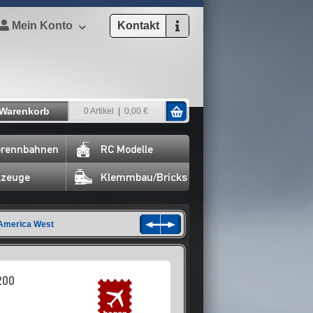
Mein Konto
Kontakt
Warenkorb
0 Artikel
0,00 €
rennbahnen
RC Modelle
lzeuge
Klemmbau/Bricks
America West
200