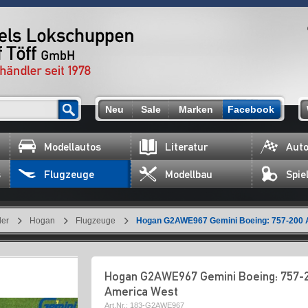
Neu
Sale
Marken
Facebook
Modellautos
Literatur
Auto
s
Flugzeuge
Modellbau
Spie
ler
Hogan
Flugzeuge
Hogan G2AWE967 Gemini Boeing: 757-200 
Hogan G2AWE967 Gemini Boeing: 757-
America West
Art.Nr.:
183-G2AWE967