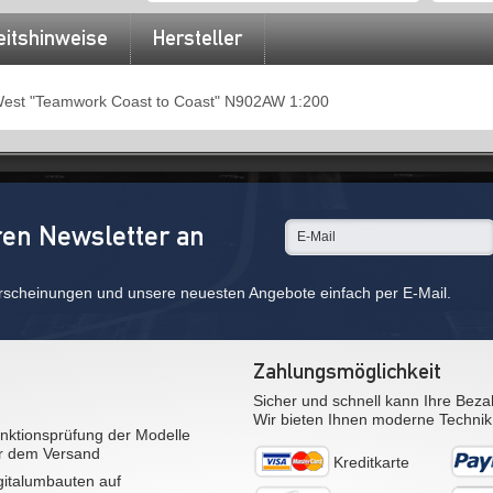
eitshinweise
Hersteller
West "Teamwork Coast to Coast" N902AW 1:200
ren Newsletter an
rscheinungen und unsere neuesten Angebote einfach per E-Mail.
Zahlungsmöglichkeit
Sicher und schnell kann Ihre Beza
Wir bieten Ihnen moderne Technik
nktionsprüfung der Modelle
r dem Versand
Kreditkarte
gitalumbauten auf