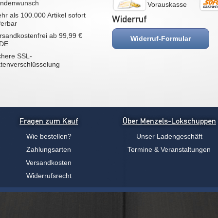
ndenwunsch
Vorauskasse
hr als 100.000 Artikel sofort
Widerruf
eferbar
rsandkostenfrei ab 99,99 €
Widerruf-Formular
 DE
chere SSL-
tenverschlüsselung
Fragen zum Kauf
Über Menzels-Lokschuppen
Wie bestellen?
Unser Ladengeschäft
Zahlungsarten
Termine & Veranstaltungen
Versandkosten
Widerrufsrecht