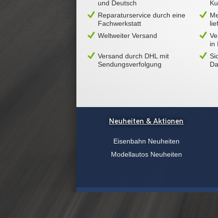
und Deutsch
Ku
Reparaturservice durch eine
Me
Fachwerkstatt
li
Weltweiter Versand
Ve
in
Versand durch DHL mit
Si
Sendungsverfolgung
Da
Neuheiten & Aktionen
Eisenbahn Neuheiten
Modellautos Neuheiten