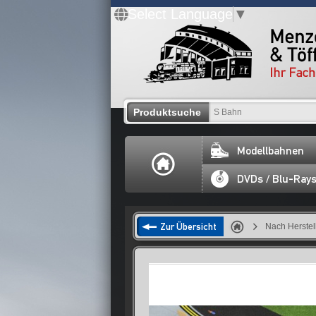
Select Language
▼
Produktsuche
Modellbahnen
DVDs / Blu-Ray
Zur Übersicht
Nach Herstel