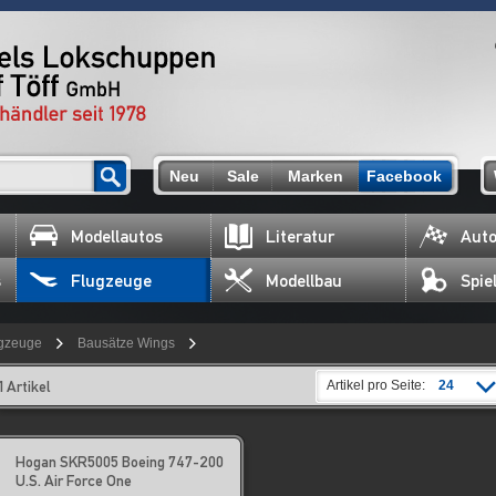
Neu
Sale
Marken
Facebook
Modellautos
Literatur
Auto
s
Flugzeuge
Modellbau
Spie
gzeuge
Bausätze Wings
1 Artikel
Artikel pro Seite:
24
Hogan SKR5005 Boeing 747-200
U.S. Air Force One