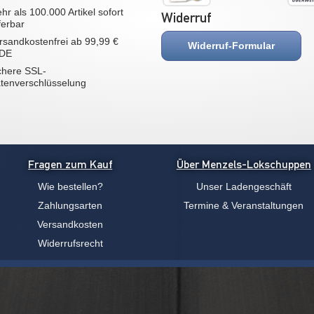
hr als 100.000 Artikel sofort
Widerruf
eferbar
rsandkostenfrei ab 99,99 €
Widerruf-Formular
 DE
chere SSL-
tenverschlüsselung
Fragen zum Kauf
Über Menzels-Lokschuppen
Wie bestellen?
Unser Ladengeschäft
Zahlungsarten
Termine & Veranstaltungen
Versandkosten
Widerrufsrecht