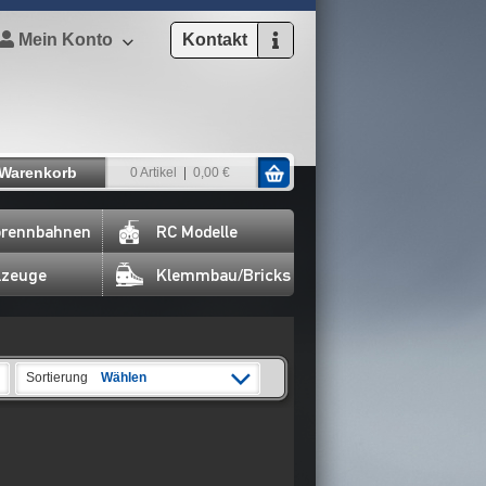
Mein Konto
Kontakt
Warenkorb
0 Artikel
0,00 €
rennbahnen
RC Modelle
lzeuge
Klemmbau/Bricks
Sortierung
Wählen