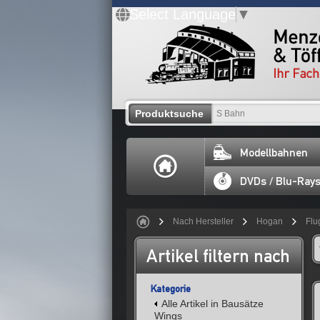
Select Language
▼
Produktsuche
Modellbahnen
DVDs / Blu-Ray
Nach Hersteller
Hogan
Flu
Artikel filtern nach
Kategorie
Alle Artikel in Bausätze
Wings