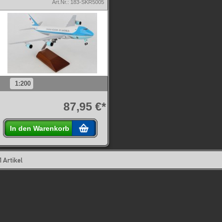
Art.Nr.: 183-SKR5005
1:200
87,95 €*
In den Warenkorb
1 Artikel