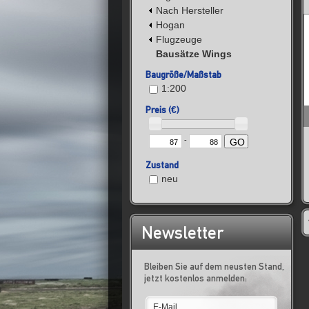
Nach Hersteller
Hogan
Flugzeuge
Bausätze Wings
Baugröße/Maßstab
1:200
Preis (€)
-
GO
Zustand
neu
Newsletter
Bleiben Sie auf dem neusten Stand,
jetzt kostenlos anmelden: