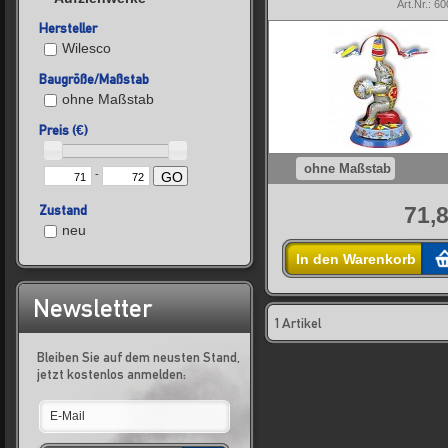
Art.Nr.: 6
Hersteller
Wilesco
Baugröße/Maßstab
ohne Maßstab
Preis (€)
ohne Maßstab
-
GO
Zustand
71,8
neu
In den Warenkorb
Newsletter
1 Artikel
Bleiben Sie auf dem neusten Stand,
jetzt kostenlos anmelden: