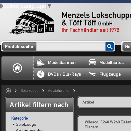
Select Language
▼
Produktsuche
Ne
Modellbahnen
Modellautos
DVDs / Blu-Rays
Flugzeuge
Spielzeuge
Aufziehwerke
1 Artikel
Artikel filtern nach
Kategorie
Wilesco 10260 W260 Elefan
Spielzeuge
Fliegern
Aufziehwerke