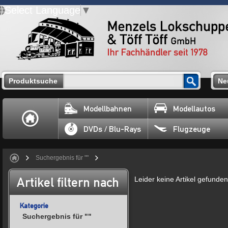
Select Language
▼
Produktsuche
Ne
Modellbahnen
Modellautos
DVDs / Blu-Rays
Flugzeuge
Suchergebnis für ""
Artikel filtern nach
Leider keine Artikel gefunden
Kategorie
Suchergebnis für ""